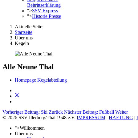
Beitrittserklärung
">
SSV Express
">
Historie Presse
Aktuelle Seite:
Startseite
Über uns
Kegeln
Alle Neune Thal
Homepage Kegelabteilung
Vorheriger Beitrag: Ski
Zurück
Nächster Beitrag: Fußball
Weiter
© 2026 SSV Illerberg/Thal 1948 e.V.
IMPRESSUM
|
HAFTUNG
|
">
Willkommen
Über uns