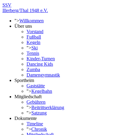
SSV
Illerberg/Thal 1948 e.V.
">
Willkommen
Über uns
Vorstand
Fußball
Kegeln
">
Ski
Tennis
Kinder-Turnen
Dancing Kids
Zumba
Damengymnastik
Sportheim
Gaststätte
">
Kegelbahn
Mitgliedschaft
Gebühren
">
Beitrittserklärung
">
Satzung
Dokumente
Timeline
">
Chronik
Mitgliedschaft -