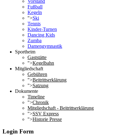
Vorstand
Fußball
Kegeln
">
Ski
Tennis
Kinder-Turnen
Dancing Kids
Zumba
Damengymnastik
Sportheim
Gaststätte
">
Kegelbahn
Mitgliedschaft
Gebühren
">
Beitrittserklärung
">
Satzung
Dokumente
Timeline
">
Chronik
Mitgliedschaft - Beitrittserklärung
">
SSV Express
">
Historie Presse
Login Form